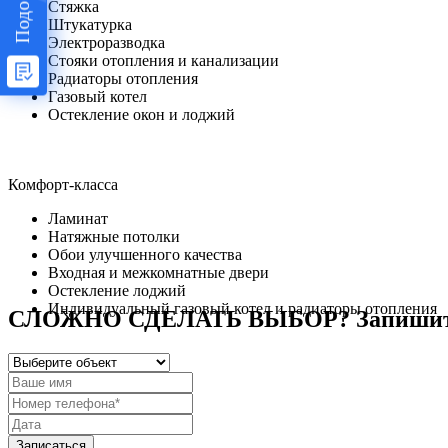
Стяжка
Штукатурка
Электроразводка
Стояки отопления и канализации
Радиаторы отопления
Газовый котел
Остекление окон и лоджий
Комфорт-класса
Ламинат
Натяжные потолки
Обои улучшенного качества
Входная и межкомнатные двери
Остекление лоджий
Индивидуальный газовый котел и радиаторы отопления
СЛОЖНО СДЕЛАТЬ ВЫБОР? Запишитес
Записаться