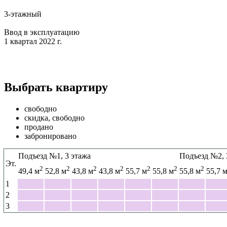
3-этажный
Ввод в эксплуатацию
1 квартал 2022 г.
Выбрать квартиру
свободно
скидка, свободно
продано
забронировано
Подъезд №1, 3 этажа
Подъезд №2, 
Эт.
Эт.
2
2
2
2
2
2
2
49,4 м
52,8 м
43,8 м
43,8 м
55,7 м
55,8 м
55,8 м
55,7 
1
1
2
2
3
3